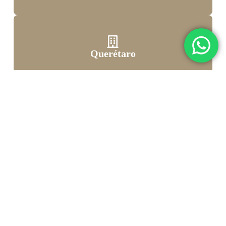
Querétaro
+8% crecimiento anual en plusvalía inmobiliaria
(Forbes México, 2023).
Celaya
Expansión continua de la industria automotriz y
agroindustrial.