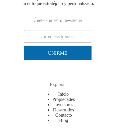
un enfoque estratégico y personalizado.
Únete a nuestro newsletter
E
m
a
i
UNIRME
l
*
Explorar
Inicio
Propiedades
Inversores
Desarrollos
Contacto
Blog